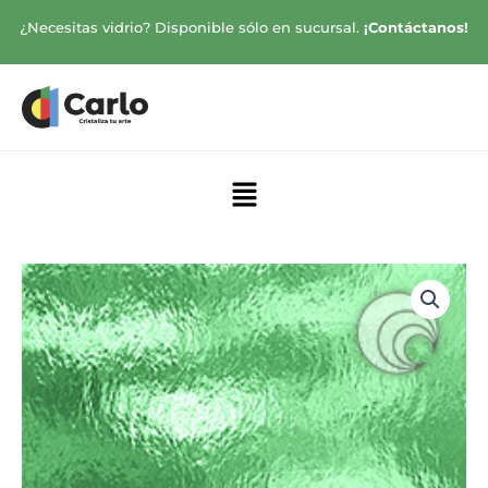
Ir
¿Necesitas vidrio? Disponible sólo en sucursal.
¡Contáctanos!
al
contenido
Menú