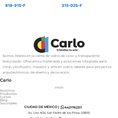
818-91S-F
315-02S-F
Somos líderes en la venta de vidrio de color y transparente
texturizado. Ofrecemos materiales y soluciones integrales para
vitral, vitrofusión, mosaico y arte en vidrio, ideales para proyectos
arquitectónicos, de diseño y decoración.
Carlo
Inicio
Nosotros
Productos
Cursos
Blog
Sucursales
CIUDAD DE MÉXICO |
4421762311
Av. Uno #34, San Pedro de los Pinos, 03800