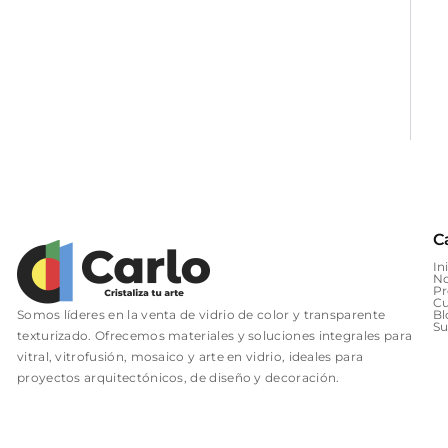
C
In
No
Pr
Cu
Somos líderes en la venta de vidrio de color y transparente
Bl
Su
texturizado. Ofrecemos materiales y soluciones integrales para
vitral, vitrofusión, mosaico y arte en vidrio, ideales para
proyectos arquitectónicos, de diseño y decoración.