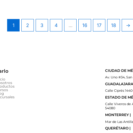
1
2
3
4
…
16
17
18
→
arlo
CIUDAD DE MÉ
Av. Uno #34, San
icio
sotros
GUADALAJARA 
oductos
rsos
Calle Ciprés 1440
og
cursales
ESTADO DE MÉ
Calle Viveros de 
54080
MONTERREY |
Mar de Las Antilla
QUERÉTARO |