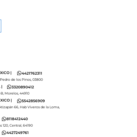
XICO |
4421762311
 Pedro de los Pinos, 03800
|
3320890412
-B, Morelos, 44910
XICO |
5542856909
Atizapán 66, Hab Viveros de la Loma,
8118412440
s 120, Central, 64190
4427249761