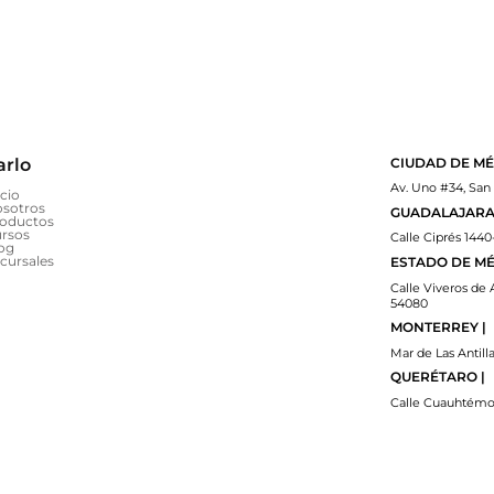
arlo
CIUDAD DE MÉ
Av. Uno #34, San
icio
sotros
GUADALAJARA 
oductos
rsos
Calle Ciprés 1440
og
cursales
ESTADO DE MÉ
Calle Viveros de 
54080
MONTERREY |
Mar de Las Antilla
QUERÉTARO |
Calle Cuauhtémoc