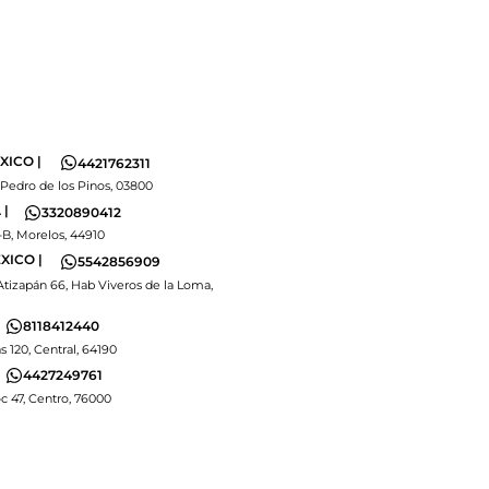
XICO |
4421762311
 Pedro de los Pinos, 03800
|
3320890412
-B, Morelos, 44910
XICO |
5542856909
Atizapán 66, Hab Viveros de la Loma,
8118412440
s 120, Central, 64190
4427249761
 47, Centro, 76000