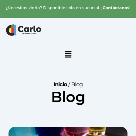
Ir
¿Necesitas vidrio? Disponible sólo en sucursal.
¡Contáctanos!
al
contenido
Menú
Inicio
/ Blog
Blog