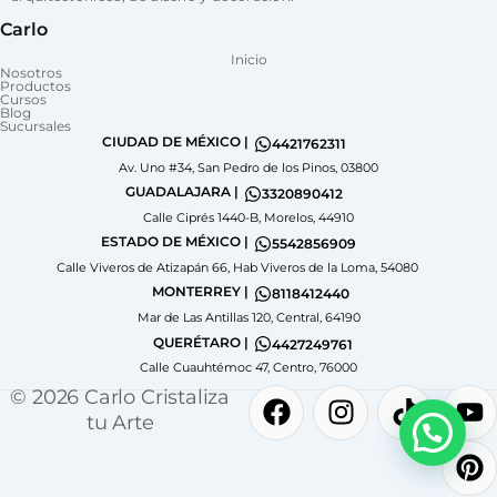
Carlo
Inicio
Nosotros
Productos
Cursos
Blog
Sucursales
CIUDAD DE MÉXICO |
4421762311
Av. Uno #34, San Pedro de los Pinos, 03800
GUADALAJARA |
3320890412
Calle Ciprés 1440-B, Morelos, 44910
ESTADO DE MÉXICO |
5542856909
Calle Viveros de Atizapán 66, Hab Viveros de la Loma, 54080
MONTERREY |
8118412440
Mar de Las Antillas 120, Central, 64190
QUERÉTARO |
4427249761
Calle Cuauhtémoc 47, Centro, 76000
F
I
T
Y
P
© 2026 Carlo Cristaliza
a
n
i
o
i
tu Arte
c
s
k
u
n
e
t
t
t
t