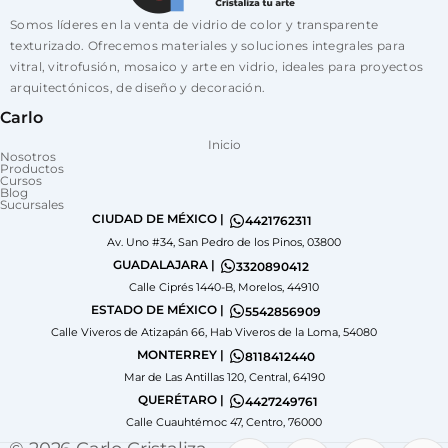
Somos líderes en la venta de vidrio de color y transparente
texturizado. Ofrecemos materiales y soluciones integrales para
vitral, vitrofusión, mosaico y arte en vidrio, ideales para proyectos
arquitectónicos, de diseño y decoración.
Carlo
Inicio
Nosotros
Productos
Cursos
Blog
Sucursales
CIUDAD DE MÉXICO |
4421762311
Av. Uno #34, San Pedro de los Pinos, 03800
GUADALAJARA |
3320890412
Calle Ciprés 1440-B, Morelos, 44910
ESTADO DE MÉXICO |
5542856909
Calle Viveros de Atizapán 66, Hab Viveros de la Loma, 54080
MONTERREY |
8118412440
Mar de Las Antillas 120, Central, 64190
QUERÉTARO |
4427249761
Calle Cuauhtémoc 47, Centro, 76000