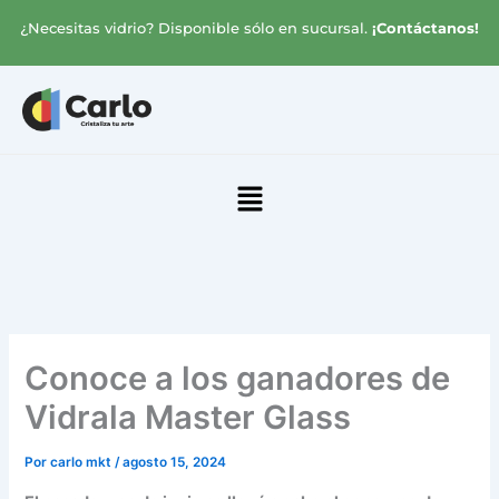
Ir
¿Necesitas vidrio? Disponible sólo en sucursal.
¡Contáctanos!
al
contenido
Menú
Conoce a los ganadores de
Vidrala Master Glass
Por
carlo mkt
/
agosto 15, 2024