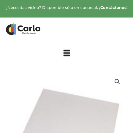
Ir
¿Necesitas vidrio? Disponible sólo en sucursal.
¡Contáctanos!
al
contenido
Menú