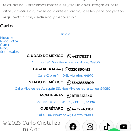
texturizado. Ofrecemos materiales y soluciones integrales para
vitral, vitrofusión, mosaico y arte en vidrio, ideales para proyectos
arquitectónicos, de diseño y decoración.
Carlo
Inicio
Nosotros
Productos
Cursos
Blog
Sucursales
CIUDAD DE MÉXICO |
4421762311
Av. Uno #34, San Pedro de los Pinos, 03800
GUADALAJARA |
3320890412
Calle Ciprés 1440-B, Morelos, 44910
ESTADO DE MÉXICO |
5542856909
Calle Viveros de Atizapán 66, Hab Viveros de la Loma, 54080
MONTERREY |
8118412440
Mar de Las Antillas 120, Central, 64190
QUERÉTARO |
4427249761
Calle Cuauhtémoc 47, Centro, 76000
F
I
T
Y
P
© 2026 Carlo Cristaliza
a
n
i
o
i
tu Arte