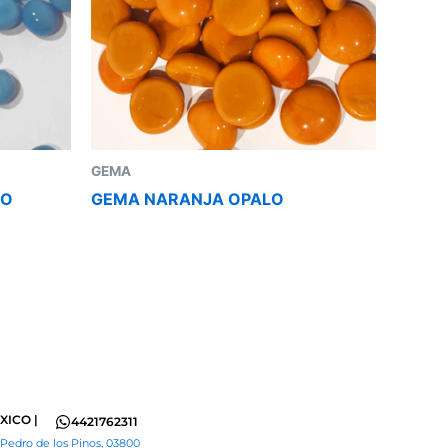
GEMA
LO
GEMA NARANJA OPALO
XICO |
4421762311
 Pedro de los Pinos, 03800