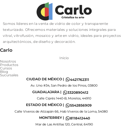
Somos líderes en la venta de vidrio de color y transparente
texturizado. Ofrecemos materiales y soluciones integrales para
vitral, vitrofusión, mosaico y arte en vidrio, ideales para proyectos
arquitectónicos, de diseño y decoración.
Carlo
Inicio
Nosotros
Productos
Cursos
Blog
Sucursales
CIUDAD DE MÉXICO |
4421762311
Av. Uno #34, San Pedro de los Pinos, 03800
GUADALAJARA |
3320890412
Calle Ciprés 1440-B, Morelos, 44910
ESTADO DE MÉXICO |
5542856909
Calle Viveros de Atizapán 66, Hab Viveros de la Loma, 54080
MONTERREY |
8118412440
Mar de Las Antillas 120, Central, 64190