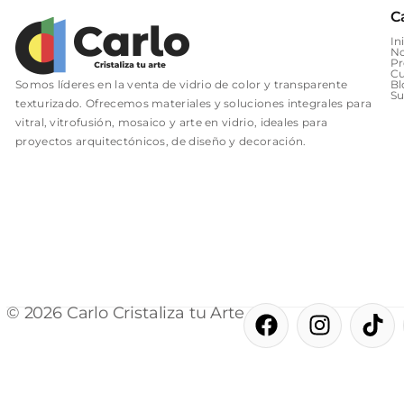
C
In
No
Pr
Cu
Somos líderes en la venta de vidrio de color y transparente
Bl
Su
texturizado. Ofrecemos materiales y soluciones integrales para
vitral, vitrofusión, mosaico y arte en vidrio, ideales para
proyectos arquitectónicos, de diseño y decoración.
F
I
T
© 2026 Carlo Cristaliza tu Arte
a
n
i
c
s
k
e
t
t
b
a
o