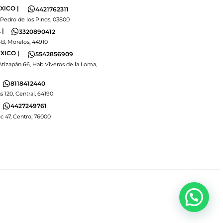
XICO |
4421762311
 Pedro de los Pinos, 03800
|
3320890412
-B, Morelos, 44910
XICO |
5542856909
Atizapán 66, Hab Viveros de la Loma,
8118412440
s 120, Central, 64190
4427249761
 47, Centro, 76000