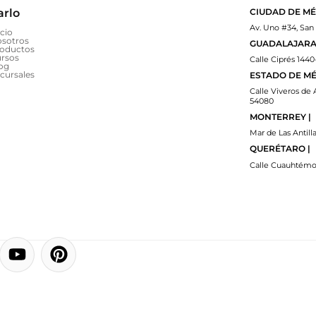
arlo
CIUDAD DE MÉ
Av. Uno #34, San
icio
sotros
GUADALAJARA 
oductos
rsos
Calle Ciprés 1440
og
cursales
ESTADO DE MÉ
Calle Viveros de 
54080
MONTERREY |
Mar de Las Antilla
QUERÉTARO |
Calle Cuauhtémoc
Y
P
o
i
u
n
t
t
u
e