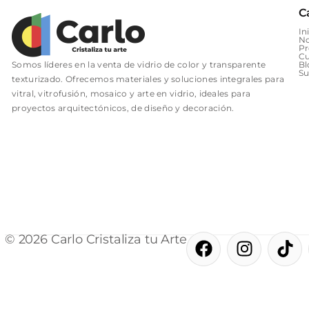
C
In
No
Pr
Cu
Somos líderes en la venta de vidrio de color y transparente
Bl
Su
texturizado. Ofrecemos materiales y soluciones integrales para
vitral, vitrofusión, mosaico y arte en vidrio, ideales para
proyectos arquitectónicos, de diseño y decoración.
F
I
T
© 2026 Carlo Cristaliza tu Arte
a
n
i
c
s
k
e
t
t
b
a
o