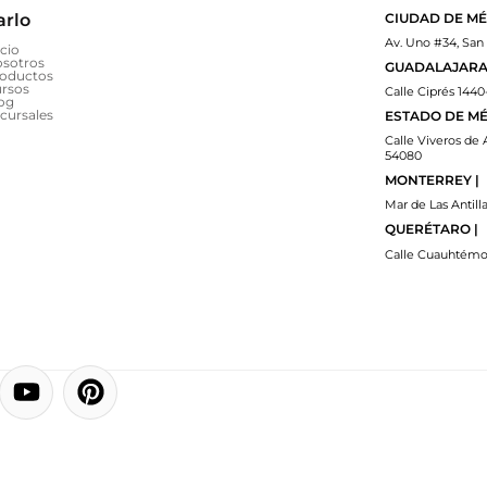
arlo
CIUDAD DE MÉ
Av. Uno #34, San
icio
sotros
GUADALAJARA 
oductos
rsos
Calle Ciprés 1440
og
cursales
ESTADO DE MÉ
Calle Viveros de 
54080
MONTERREY |
Mar de Las Antilla
QUERÉTARO |
Calle Cuauhtémoc
Y
P
o
i
u
n
t
t
u
e