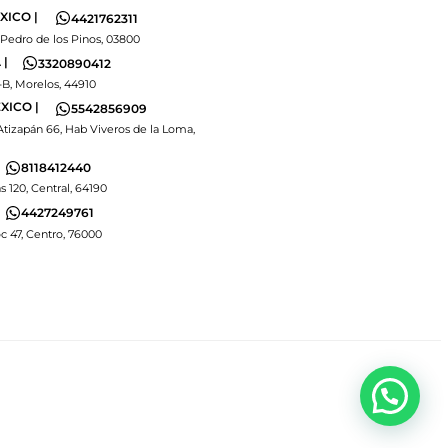
XICO |
4421762311
 Pedro de los Pinos, 03800
|
3320890412
-B, Morelos, 44910
XICO |
5542856909
Atizapán 66, Hab Viveros de la Loma,
8118412440
s 120, Central, 64190
4427249761
 47, Centro, 76000